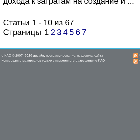
дохода к затратам на создание и ...
Статьи 1 - 10 из 67
Страницы
1
2
3
4
5
6
7
e-KAO © 2007–2026 дизайн, программирование, поддержка сайта
Копирование материалов только с письменного разрешения e-KAO