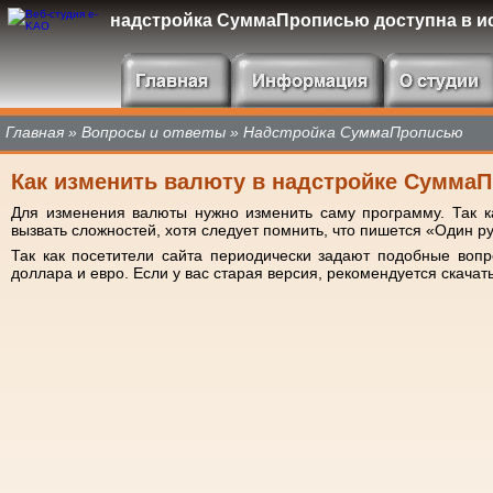
надстройка СуммаПрописью доступна в ис
Главная
»
Вопросы и ответы
»
Надстройка СуммаПрописью
Как изменить валюту в надстройке Сумма
Для изменения валюты нужно изменить саму программу. Так к
вызвать сложностей, хотя следует помнить, что пишется «Один ру
Так как посетители сайта периодически задают подобные воп
доллара и евро. Если у вас старая версия, рекомендуется скача