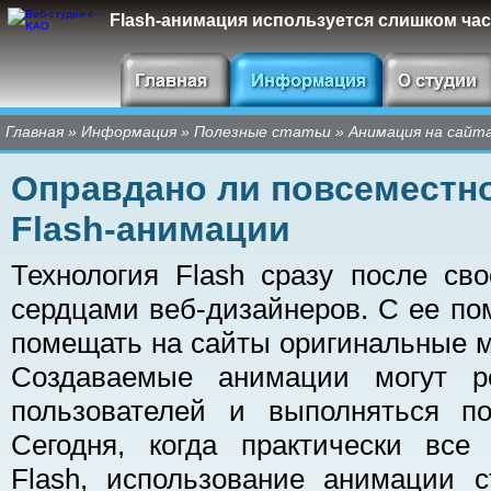
Flash-анимация используется слишком част
Главная
»
Информация
»
Полезные статьи
»
Анимация на сайт
Оправдано ли повсеместн
Flash-анимации
Технология Flash сразу после св
сердцами веб-дизайнеров. С ее п
помещать на сайты оригинальные 
Создаваемые анимации могут ре
пользователей и выполняться п
Сегодня, когда практически все
Flash, использование анимации с